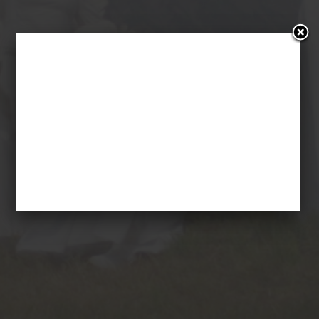
SILENCE TEATRO IN
CATTEDRALE VEGETALE
29 settembre 2015
Ilo Steffenoni
Postato nel
Non Ci Sono Commenti